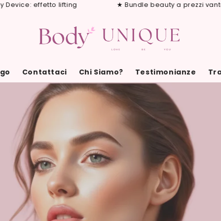
: effetto lifting
★ Bundle beauty a prezzi vantaggio
ogo
Contattaci
Chi Siamo?
Testimonianze
Tra