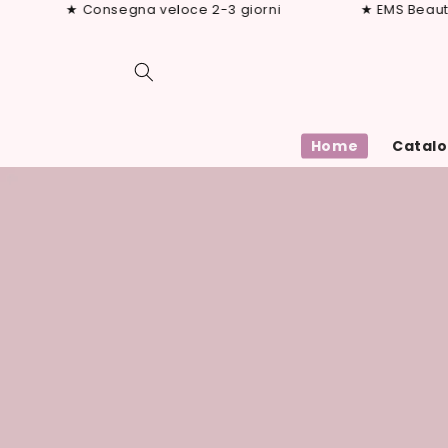
Vai
★ Consegna veloce 2-3 giorni
★ EMS Beauty Device
direttamente
ai contenuti
Home
Catal