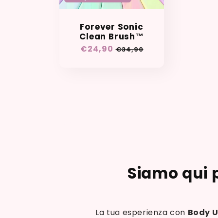
Forever Sonic
Clean Brush™️
Prezzo
€24,90
Prezzo
€34,90
scontato
di
listino
Siamo qui p
La tua esperienza con
Body 