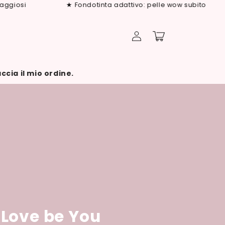
si
★ Fondotinta adattivo: pelle wow subito
Accedi
Carrello
ccia il mio ordine.
Love be You