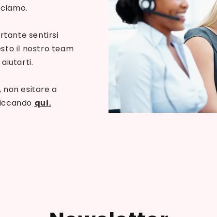
cciamo.
tante sentirsi
esto il nostro team
aiutarti.
, non esitare a
cliccando
qui.