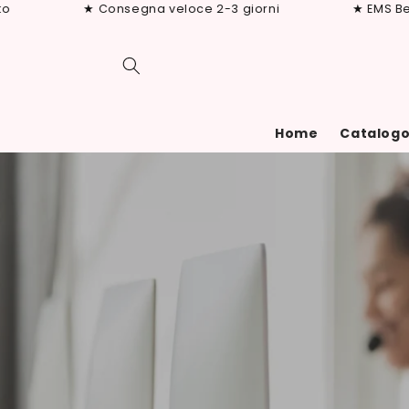
Vai
★ Consegna veloce 2-3 giorni
★ EMS Beauty 
direttamente
ai contenuti
Home
Catalog