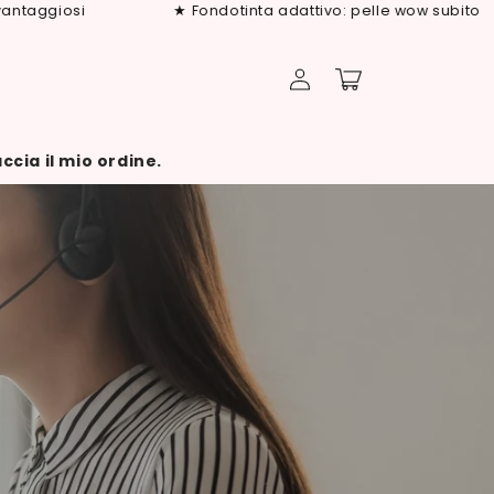
aggiosi
★ Fondotinta adattivo: pelle wow subito
Accedi
Carrello
ccia il mio ordine.