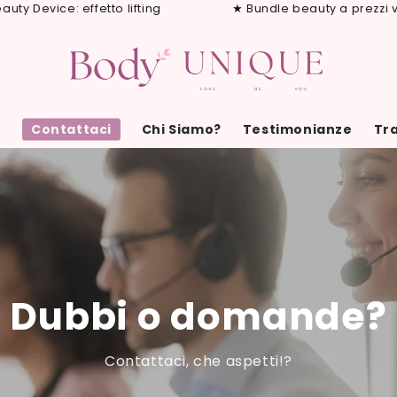
Device: effetto lifting
★ Bundle beauty a prezzi vant
o
Contattaci
Chi Siamo?
Testimonianze
Tra
Dubbi o domande?
Contattaci, che aspetti!?