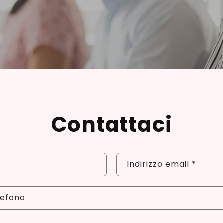
Contattaci
Indirizzo email
*
lefono